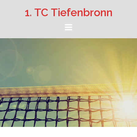
Springe
1. TC Tiefenbronn
zum
Inhalt