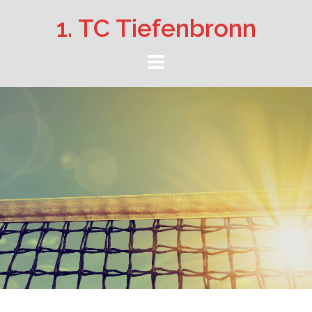
Springe
1. TC Tiefenbronn
zum
Inhalt