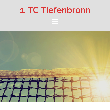
Springe
1. TC Tiefenbronn
zum
Inhalt