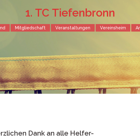
1. TC Tiefenbronn
end
Mitgliedschaft
Veranstaltungen
Vereinsheim
A
erzlichen Dank an alle Helfer-