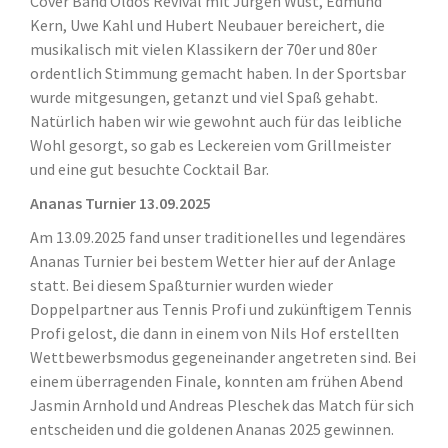
Cover Band Oldos Revival mit Jürgen Wüst, Edmund
Kern, Uwe Kahl und Hubert Neubauer bereichert, die
musikalisch mit vielen Klassikern der 70er und 80er
ordentlich Stimmung gemacht haben. In der Sportsbar
wurde mitgesungen, getanzt und viel Spaß gehabt.
Natürlich haben wir wie gewohnt auch für das leibliche
Wohl gesorgt, so gab es Leckereien vom Grillmeister
und eine gut besuchte Cocktail Bar.
Ananas Turnier 13.09.2025
Am 13.09.2025 fand unser traditionelles und legendäres
Ananas Turnier bei bestem Wetter hier auf der Anlage
statt. Bei diesem Spaßturnier wurden wieder
Doppelpartner aus Tennis Profi und zukünftigem Tennis
Profi gelost, die dann in einem von Nils Hof erstellten
Wettbewerbsmodus gegeneinander angetreten sind. Bei
einem überragenden Finale, konnten am frühen Abend
Jasmin Arnhold und Andreas Pleschek das Match für sich
entscheiden und die goldenen Ananas 2025 gewinnen.