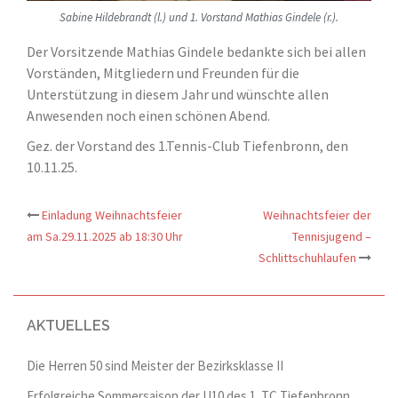
Sabine Hildebrandt (l.) und 1. Vorstand Mathias Gindele (r.).
Der Vorsitzende Mathias Gindele bedankte sich bei allen
Vorständen, Mitgliedern und Freunden für die
Unterstützung in diesem Jahr und wünschte allen
Anwesenden noch einen schönen Abend.
Gez. der Vorstand des 1.Tennis-Club Tiefenbronn, den
10.11.25.
Einladung Weihnachtsfeier
Weihnachtsfeier der
Beitrags-
am Sa.29.11.2025 ab 18:30 Uhr
Tennisjugend –
Schlittschuhlaufen
Navigation
AKTUELLES
Die Herren 50 sind Meister der Bezirksklasse II
Erfolgreiche Sommersaison der U10 des 1. TC Tiefenbronn