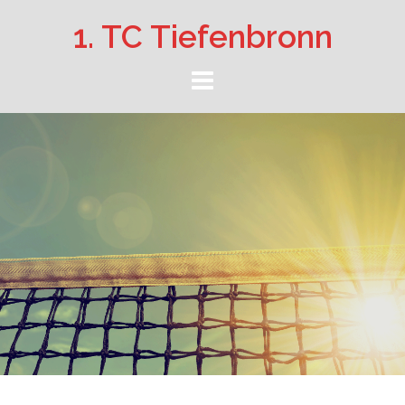
Springe
1. TC Tiefenbronn
zum
Inhalt