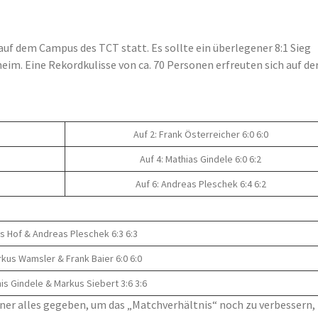
auf dem Campus des TCT statt. Es sollte ein überlegener 8:1 Sieg
eim. Eine Rekordkulisse von ca. 70 Personen erfreuten sich auf de
Auf 2: Frank Österreicher 6:0 6:0
Auf 4: Mathias Gindele 6:0 6:2
Auf 6: Andreas Pleschek 6:4 6:2
ils Hof & Andreas Pleschek 6:3 6:3
rkus Wamsler & Frank Baier 6:0 6:0
nis Gindele & Markus Siebert 3:6 3:6
er alles gegeben, um das „Matchverhältnis“ noch zu verbessern,