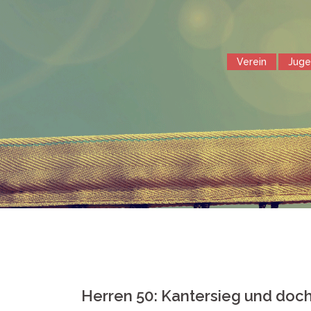
Springe
zum
Inhalt
Verein
Jug
Herren 50: Kantersieg und doch