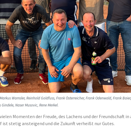
 Markus Wamsler, Reinhold Goldfuss, Frank Österreicher, Frank Odenwald, Frank Baier,
s Gindele, Naser Musovic, Rene Merkel
.
 vielen Momenten der Freude, des Lachens und der Freundschaft in 
st stetig ansteigend und die Zukunft verheißt nur Gutes.