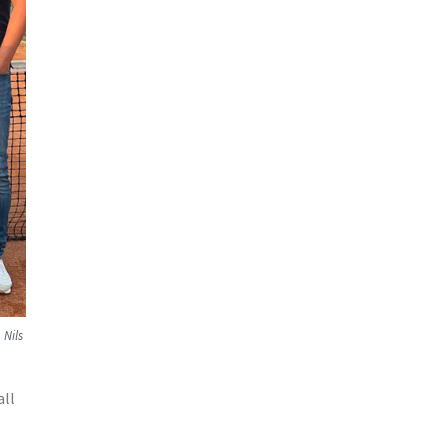
 Nils
all