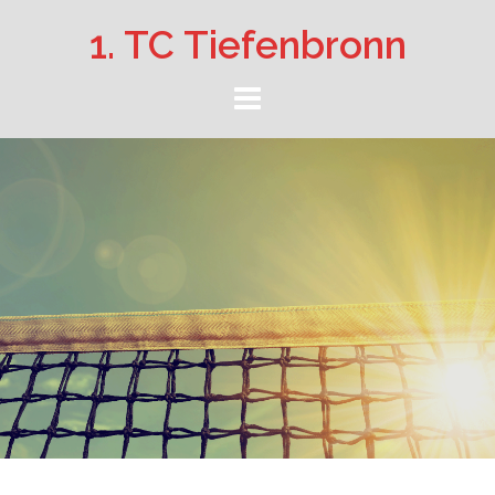
Springe
1. TC Tiefenbronn
zum
Inhalt