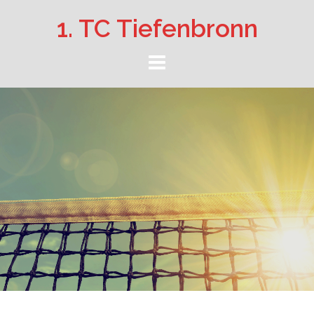
Springe
1. TC Tiefenbronn
zum
Inhalt