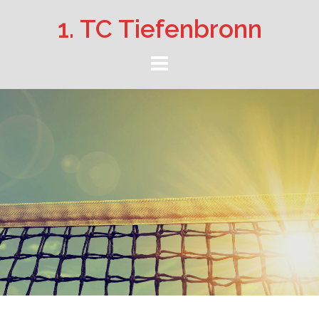
Springe
1. TC Tiefenbronn
zum
Inhalt