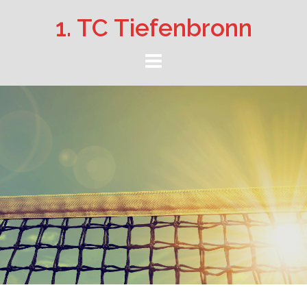
Springe
1. TC Tiefenbronn
zum
Inhalt