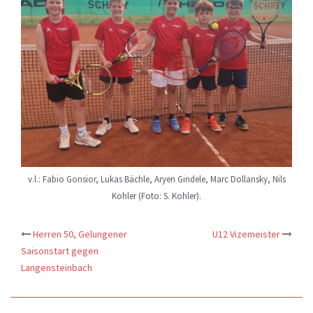
v.l.: Fabio Gonsior, Lukas Bächle, Aryen Gindele, Marc Dollansky, Nils
Kohler (Foto: S. Kohler).
Herren 50, Gelungener
U12 Vizemeister
Beitrags-
Saisonstart gegen
Langensteinbach
Navigation