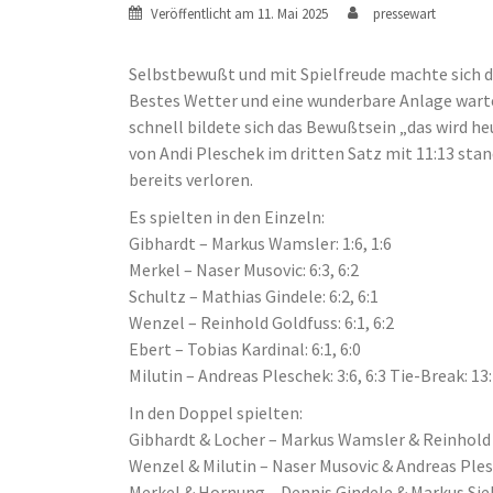
Veröffentlicht am
11. Mai 2025
pressewart
Selbstbewußt und mit Spielfreude machte sich d
Bestes Wetter und eine wunderbare Anlage warte
schnell bildete sich das Bewußtsein „das wird heu
von Andi Pleschek im dritten Satz mit 11:13 stan
bereits verloren.
Es spielten in den Einzeln:
Gibhardt – Markus Wamsler: 1:6, 1:6
Merkel – Naser Musovic: 6:3, 6:2
Schultz – Mathias Gindele: 6:2, 6:1
Wenzel – Reinhold Goldfuss: 6:1, 6:2
Ebert – Tobias Kardinal: 6:1, 6:0
Milutin – Andreas Pleschek: 3:6, 6:3 Tie-Break: 13
In den Doppel spielten:
Gibhardt & Locher – Markus Wamsler & Reinhold G
Wenzel & Milutin – Naser Musovic & Andreas Plesch
Merkel & Hornung – Dennis Gindele & Markus Siebe