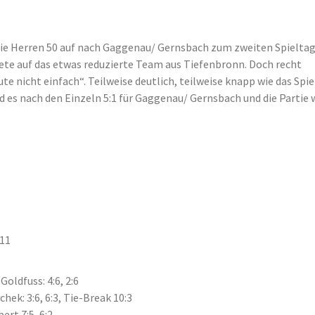
ie Herren 50 auf nach Gaggenau/ Gernsbach zum zweiten Spieltag
te auf das etwas reduzierte Team aus Tiefenbronn. Doch recht
te nicht einfach“. Teilweise deutlich, teilweise knapp wie das Spie
d es nach den Einzeln 5:1 für Gaggenau/ Gernsbach und die Partie 
:11
oldfuss: 4:6, 2:6
ek: 3:6, 6:3, Tie-Break 10:3
rt 7:5, 6:2