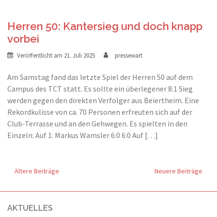
Herren 50: Kantersieg und doch knapp
vorbei
Veröffentlicht am
21. Juli 2025
pressewart
Am Samstag fand das letzte Spiel der Herren 50 auf dem
Campus des TCT statt. Es sollte ein überlegener 8:1 Sieg
werden gegen den direkten Verfolger aus Beiertheim. Eine
Rekordkulisse von ca. 70 Personen erfreuten sich auf der
Club-Terrasse und an den Gehwegen. Es spielten in den
Einzeln: Auf 1: Markus Wamsler 6:0 6:0 Auf […]
Ältere Beiträge
Neuere Beiträge
Beitragsnavigation
AKTUELLES