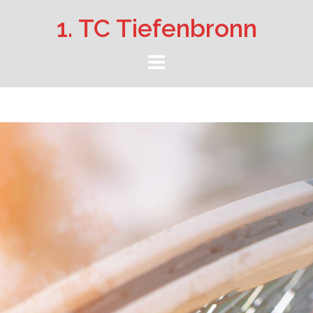
Springe
1. TC Tiefenbronn
zum
Inhalt